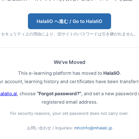
HalaliO へ進む / Go to HalaliO
セキュリティ上の理由により、旧サイトのパスワードは引き継がれません。
We've Moved
This e-learning platform has moved to
HalaliO
.
r account, learning history and certificates have been transfer
alalio.ai
, choose
“Forgot password?”
, and set a new password 
registered email address.
For security reasons, your old password does not carry over.
お問い合わせ / Inquiries:
mhcinfo@mhalalc.jp