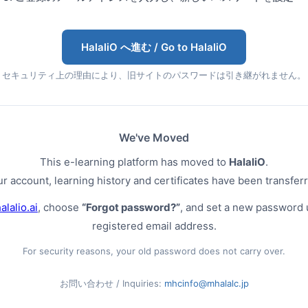
HalaliO へ進む / Go to HalaliO
セキュリティ上の理由により、旧サイトのパスワードは引き継がれません。
We've Moved
This e-learning platform has moved to
HalaliO
.
r account, learning history and certificates have been transfer
alalio.ai
, choose
“Forgot password?”
, and set a new password 
registered email address.
For security reasons, your old password does not carry over.
お問い合わせ / Inquiries:
mhcinfo@mhalalc.jp